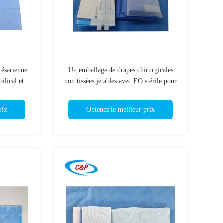
césarienne
Un emballage de drapes chirurgicales
ilical et
non tissées jetables avec EO stérile pour
forcée
les consommables médicaux
rix
Obtenez le meilleur prix