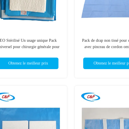
EO Stérilisé Un usage unique Pack
Pack de drap non tissé pour 
niversel pour chirurgie générale pour
avec pinceau de cordon omb
hôpital et clinique
chemise chirurgicale ren
Obtenez le meilleur prix
Obtenez le meilleur p