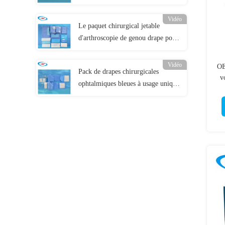
Vidéo
Le paquet chirurgical jetable
d'arthroscopie de genou drape pour
la salle d'opération
Vidéo
OE
Pack de drapes chirurgicales
v
ophtalmiques bleues à usage unique
haute performance ODM/OEM
pour les procédures oculaires