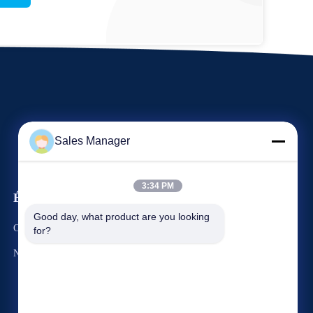
Sales Manager
3:34 PM
Événements
Demandez une citation
Good day, what product are you looking 
Cas
for?
Téléphone : 86-13965027700
Nouvelles
Fax : 86-551-67709567


