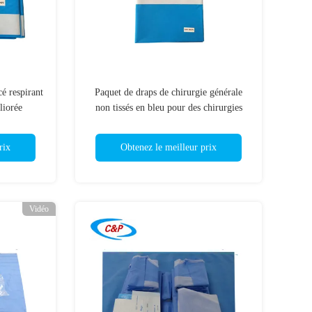
é respirant
Paquet de draps de chirurgie générale
liorée
non tissés en bleu pour des chirurgies
améliorées à l'hôpital et en clinique
rix
Obtenez le meilleur prix
Vidéo