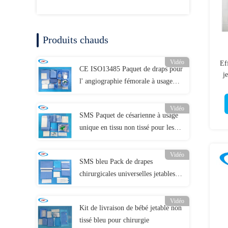
Produits chauds
Vidéo
Ef
CE ISO13485 Paquet de draps pour
j
l' angiographie fémorale à usage
unique Paquet individuel
Vidéo
SMS Paquet de césarienne à usage
unique en tissu non tissé pour les
interventions chirurgicales
Vidéo
SMS bleu Pack de drapes
chirurgicales universelles jetables
pour les hôpitaux
Vidéo
Kit de livraison de bébé jetable non
tissé bleu pour chirurgie