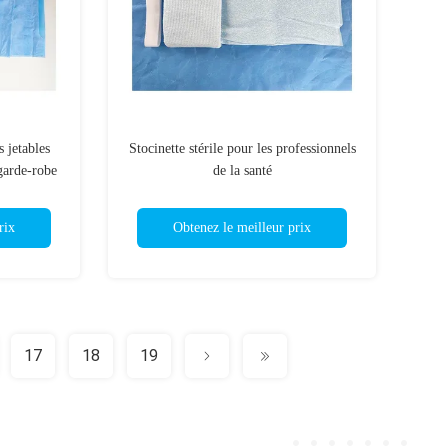
 jetables
Stocinette stérile pour les professionnels
garde-robe
de la santé
ine
rix
Obtenez le meilleur prix
17
18
19