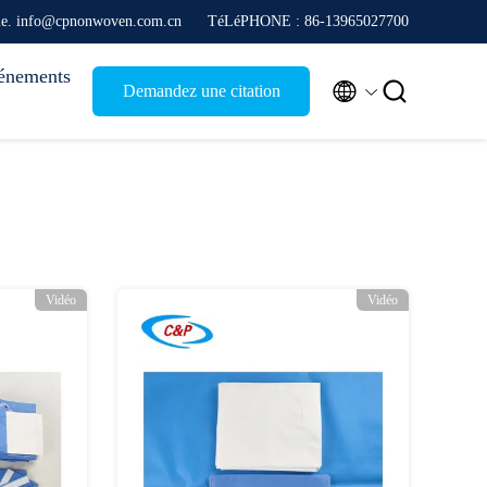
que. info@cpnonwoven.com.cn
TéLéPHONE : 86-13965027700
énements


Demandez une citation
Vidéo
Vidéo