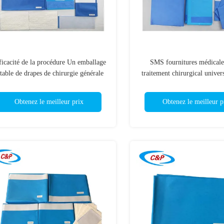
ficacité de la procédure Un emballage
SMS fournitures médicales
etable de drapes de chirurgie générale
traitement chirurgical univer
avec SMS non tissé
stérile
Obtenez le meilleur prix
Obtenez le meilleur p