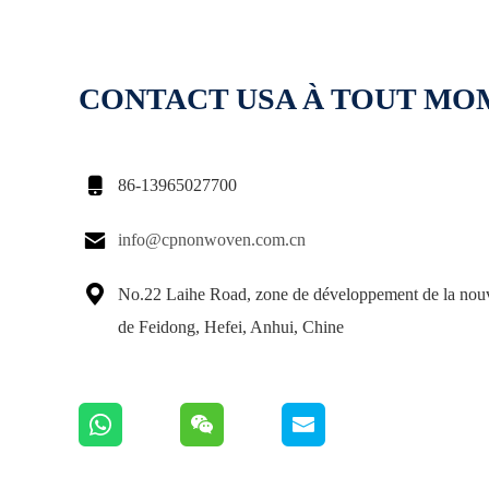
CONTACT USA À TOUT M

86-13965027700

info@cpnonwoven.com.cn

No.22 Laihe Road, zone de développement de la nouve
de Feidong, Hefei, Anhui, Chine