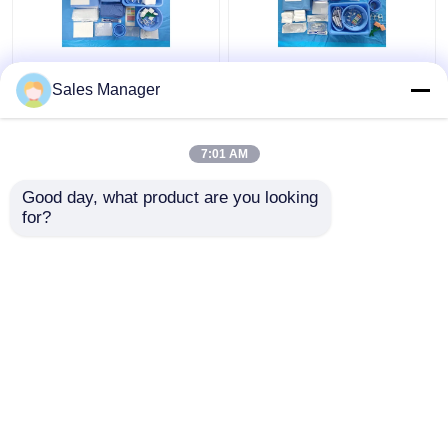
CE ISO13485 Paquet
Paquet de drapes pour
Sales Manager
de draps pour l'
l'angiographie du
angiographie fémorale
patient pour tous les
à usage unique Paquet
besoins chirurgicaux
individuel
EN13795 Certifié
7:01 AM
meilleur prix
meilleur prix
Good day, what product are you looking 
for?
Contact
Contact
Regardez plus
Aperçu
Au sujet de
Contactez-
Desktop
nous
nous
Site
Plan du
Politique en matière de protection de la
site
vie privée