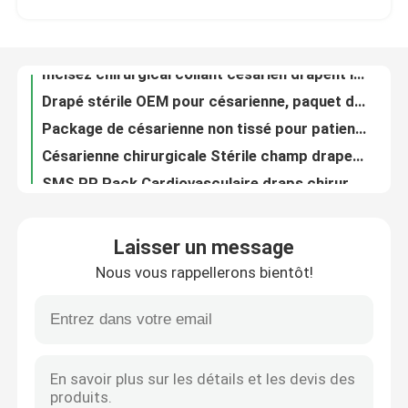
Drapé stérile OEM pour césarienne, paquet de césarienne, dans une pochette individuelle
Package de césarienne non tissé pour patients
Le spectacle VR
Césarienne chirurgicale Stérile champ drapeau de serviette avec fenestration ODM
SMS PP Pack Cardiovasculaire draps chirurgicaux Pour les hôpitaux Cliniques
À propos de nous
Un kit de traitement cardiovasculaire universel de contournement stérile
Le paquet cardio-vasculaire chirurgical non-tissé drapent avec la certification de la CE ISO13485
Visite de l'usine
Tissu non tissé bleu du kit SMS pp de paquet de drap d'angiographie stérile
L' angiographie hospitalière est stérilisée par EO.
Contrôle de la qualité
Paquet chirurgical jetable non-tissé de drapé d'angiographie pour l'opération d'hôpital
Laisser un message
Angiographie fémorale chirurgicale Rideaux jetables
Nous vous rappellerons bientôt!
Le patient jetable stérilisé par angiographie par ordre technique drape le paquet Angio personnalisé
Nous contacter
Consommables médicaux Angiographie fémorale jetable Drapeau bleu Anti statique
Certifié CE stérile angiographie chirurgicale Drape Pack imperméable personnalisé
Nouvelles
OEM Pack d' angiographie jetable Drapeau chirurgical pour l' hôpital et la clinique
Le kit chirurgical ophtalmique universel de paquet d'oeil drape pour l'hôpital
Les affaires