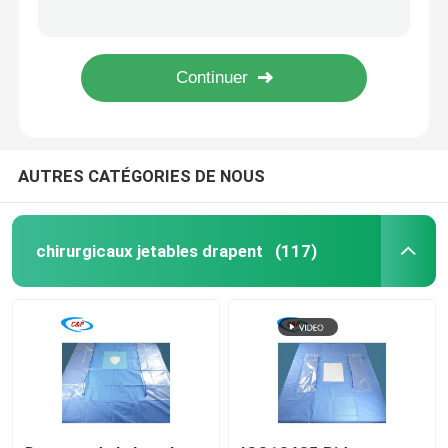
L'oeil ophtalmique jetable de Surgiwear drapent le paquet avec la poche
Ophtalmologie bleue stérile pour les yeux chirurgicaux
Demandez un devis
L'ordre technique a stérilisé le paquet chirurgical ophtalmique pour draper pour l'usage médical
L'oeil non-tissé drapent la feuille chirurgicaux que collants drapent le paquet dans la poche individuelle
chirurgicaux jetables drapent
AUTRES CATÉGORIES DE NOUS
Paquet chirurgical jetable
Robe chirurgicale jetable
chirurgicaux jetables drapent
(117)
La chirurgie générale drapent le paquet
L'angiographie drapent le paquet
Champ chirurgical pour section C