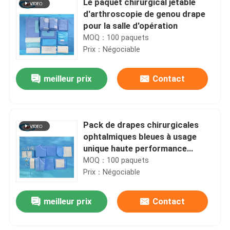
Le paquet chirurgical jetable
d'arthroscopie de genou drape
pour la salle d'opération
MOQ：100 paquets
Prix：Négociable
meilleur prix
Contact
Pack de drapes chirurgicales
ophtalmiques bleues à usage
unique haute performance
ODM/OEM pour les procédures
MOQ：100 paquets
oculaires
Prix：Négociable
meilleur prix
Contact