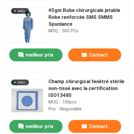
45gm Robe chirurgicale jetable
Robe renforcée SMS SMMS
Spunlance
MOQ：500 PCs
meilleur prix
Contact
Champ chirurgical fenêtré stérile
non-tissé avec la certification
À la maison
ISO13485
MOQ：100pcs
Prix：Négociable
Produits
meilleur prix
Contact
Incisez chirurgical collant césarien drapent la poche individuelle de paquet pour l'hôpital
Vidéos