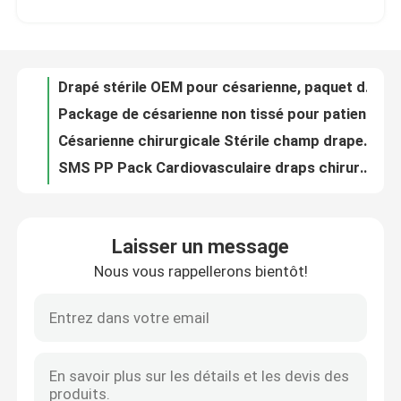
Drapé stérile OEM pour césarienne, paquet de césarienne, dans une pochette individuelle
Package de césarienne non tissé pour patients
Le spectacle VR
Césarienne chirurgicale Stérile champ drapeau de serviette avec fenestration ODM
SMS PP Pack Cardiovasculaire draps chirurgicaux Pour les hôpitaux Cliniques
À propos de nous
Un kit de traitement cardiovasculaire universel de contournement stérile
Le paquet cardio-vasculaire chirurgical non-tissé drapent avec la certification de la CE ISO13485
Visite de l'usine
Tissu non tissé bleu du kit SMS pp de paquet de drap d'angiographie stérile
L' angiographie hospitalière est stérilisée par EO.
Contrôle de la qualité
Paquet chirurgical jetable non-tissé de drapé d'angiographie pour l'opération d'hôpital
Laisser un message
Angiographie fémorale chirurgicale Rideaux jetables
Nous vous rappellerons bientôt!
Nous contacter
Le patient jetable stérilisé par angiographie par ordre technique drape le paquet Angio personnalisé
Consommables médicaux Angiographie fémorale jetable Drapeau bleu Anti statique
Certifié CE stérile angiographie chirurgicale Drape Pack imperméable personnalisé
Nouvelles
OEM Pack d' angiographie jetable Drapeau chirurgical pour l' hôpital et la clinique
Le kit chirurgical ophtalmique universel de paquet d'oeil drape pour l'hôpital
Les affaires