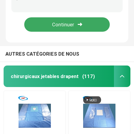
L'oeil ophtalmique jetable de Surgiwear drapent le paquet avec la poche
Ophtalmologie bleue stérile pour les yeux chirurgicaux
Demandez un devis
L'ordre technique a stérilisé le paquet chirurgical ophtalmique pour draper pour l'usage médical
L'oeil non-tissé drapent la feuille chirurgicaux que collants drapent le paquet dans la poche individuelle
chirurgicaux jetables drapent
Paquet chirurgical jetable
AUTRES CATÉGORIES DE NOUS
Robe chirurgicale jetable
chirurgicaux jetables drapent
(117)
La chirurgie générale drapent le paquet
L'angiographie drapent le paquet
Champ chirurgical pour section C