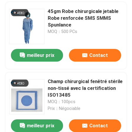
45gm Robe chirurgicale jetable
Robe renforcée SMS SMMS
Spunlance
MOQ：500 PCs
meilleur prix
Contact
Champ chirurgical fenêtré stérile
non-tissé avec la certification
À la maison
ISO13485
MOQ：100pcs
Prix：Négociable
Produits
meilleur prix
Contact
Incisez chirurgical collant césarien drapent la poche individuelle de paquet pour l'hôpital
Vidéos