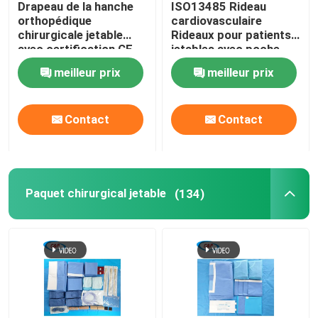
Drapeau de la hanche
ISO13485 Rideau
orthopédique
cardiovasculaire
Kit de livraison de bébé
chirurgicale jetable
Rideaux pour patients
avec certification CE
jetables avec poche
ISO13485
meilleur prix
meilleur prix
Drapeau chirurgical ophtalmique
Contact
Contact
L'Arthroscopy de genou drapent
Rideaux de chirurgie dentaire
Paquet chirurgical jetable
(134)
Couvertures stériles d'équipements médicaux
Équipement de protection médicale
Fournitures médicales jetables