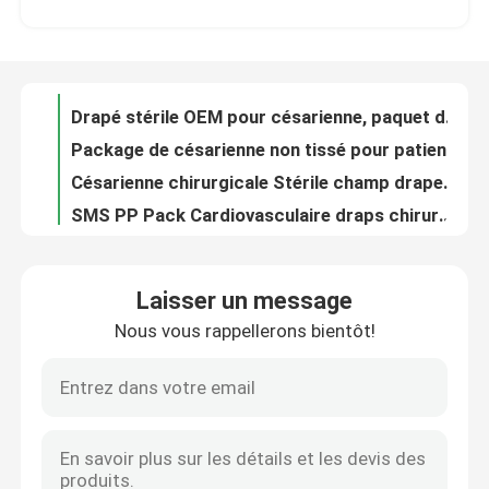
Drapé stérile OEM pour césarienne, paquet de césarienne, dans une pochette individuelle
Package de césarienne non tissé pour patients
Le spectacle VR
Césarienne chirurgicale Stérile champ drapeau de serviette avec fenestration ODM
SMS PP Pack Cardiovasculaire draps chirurgicaux Pour les hôpitaux Cliniques
À propos de nous
Un kit de traitement cardiovasculaire universel de contournement stérile
Le paquet cardio-vasculaire chirurgical non-tissé drapent avec la certification de la CE ISO13485
Visite de l'usine
Tissu non tissé bleu du kit SMS pp de paquet de drap d'angiographie stérile
L' angiographie hospitalière est stérilisée par EO.
Contrôle de la qualité
Paquet chirurgical jetable non-tissé de drapé d'angiographie pour l'opération d'hôpital
Laisser un message
Angiographie fémorale chirurgicale Rideaux jetables
Nous vous rappellerons bientôt!
Nous contacter
Le patient jetable stérilisé par angiographie par ordre technique drape le paquet Angio personnalisé
Consommables médicaux Angiographie fémorale jetable Drapeau bleu Anti statique
Certifié CE stérile angiographie chirurgicale Drape Pack imperméable personnalisé
Nouvelles
OEM Pack d' angiographie jetable Drapeau chirurgical pour l' hôpital et la clinique
Le kit chirurgical ophtalmique universel de paquet d'oeil drape pour l'hôpital
Les affaires