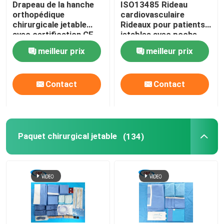
Drapeau de la hanche
ISO13485 Rideau
orthopédique
cardiovasculaire
Kit de livraison de bébé
chirurgicale jetable
Rideaux pour patients
avec certification CE
jetables avec poche
ISO13485
meilleur prix
meilleur prix
Drapeau chirurgical ophtalmique
Contact
Contact
L'Arthroscopy de genou drapent
Rideaux de chirurgie dentaire
Paquet chirurgical jetable
(134)
Couvertures stériles d'équipements médicaux
Équipement de protection médicale
Fournitures médicales jetables