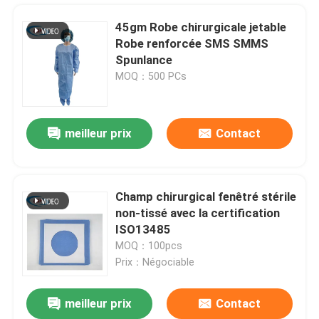
45gm Robe chirurgicale jetable
Robe renforcée SMS SMMS
Spunlance
MOQ：500 PCs
meilleur prix
Contact
Champ chirurgical fenêtré stérile
non-tissé avec la certification
À la maison
ISO13485
MOQ：100pcs
Prix：Négociable
Produits
meilleur prix
Contact
Incisez chirurgical collant césarien drapent la poche individuelle de paquet pour l'hôpital
Vidéos