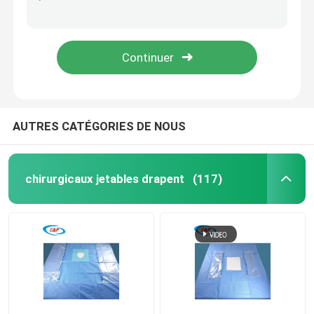
L'oeil ophtalmique jetable de Surgiwear drapent le paquet avec la poche
Ophtalmologie bleue stérile pour les yeux chirurgicaux
Demandez un devis
L'ordre technique a stérilisé le paquet chirurgical ophtalmique pour draper pour l'usage médical
L'oeil non-tissé drapent la feuille chirurgicaux que collants drapent le paquet dans la poche individuelle
chirurgicaux jetables drapent
Paquet chirurgical jetable
AUTRES CATÉGORIES DE NOUS
Robe chirurgicale jetable
chirurgicaux jetables drapent
(117)
La chirurgie générale drapent le paquet
L'angiographie drapent le paquet
Champ chirurgical pour section C