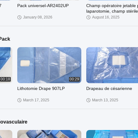
7
Pack universel-AR2402UP
Champ opératoire jetable 
laparotomie, champ stérile
January 08, 2026
August 16, 2025
Pack
00:18
00:29
Lithotomie Drape 907LP
Drapeau de césarienne
March 17, 2025
March 13, 2025
iovasculaire