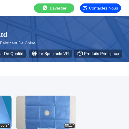
Bavarder
Contactez Nous
Ltd
e Fabricant De Chine
ur De Qualité
Le Spectacle VR
Produits Principaux
00:34
00:17