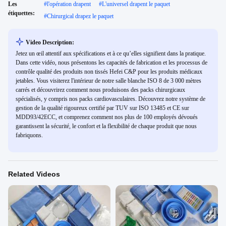
Les
#
l'opération drapent
#
L'universel drapent le paquet
étiquettes:
#
Chirurgical drapez le paquet
Video Description:
Jetez un œil attentif aux spécifications et à ce qu’elles signifient dans la pratique.
Dans cette vidéo, nous présentons les capacités de fabrication et les processus de
contrôle qualité des produits non tissés Hefei C&P pour les produits médicaux
jetables. Vous visiterez l'intérieur de notre salle blanche ISO 8 de 3 000 mètres
carrés et découvrirez comment nous produisons des packs chirurgicaux
spécialisés, y compris nos packs cardiovasculaires. Découvrez notre système de
gestion de la qualité rigoureux certifié par TUV sur ISO 13485 et CE sur
MDD93/42ECC, et comprenez comment nos plus de 100 employés dévoués
garantissent la sécurité, le confort et la flexibilité de chaque produit que nous
fabriquons.
Related Videos