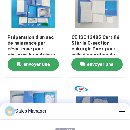
Le spectacle VR
À propos de nous
Préparation d'un sac
CE ISO13485 Certifié
de naissance par
Stérile C-section
césarienne pour
chirurgie Pack pour
Visite de l'usine
chirurgie hospitalière
salle d'opération de
l'hôpital
envoyer une
envoyer une
Contrôle de la qualité
demande
demande
Nous contacter
Nouvelles
Sales Manager
Les affaires