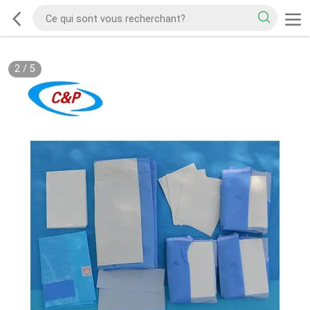
2
/
5