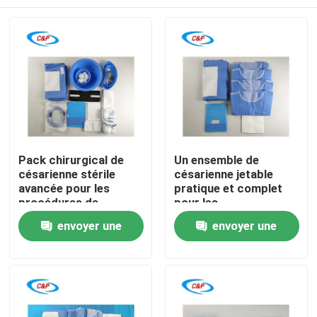
Pack chirurgical de
Un ensemble de
césarienne stérile
césarienne jetable
avancée pour les
pratique et complet
procédures de
pour les
césarienne
professionnels de la
À la maison
envoyer une
envoyer une
santé
demande
demande
Produits
Vidéos