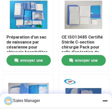
Le spectacle VR
À propos de nous
Préparation d'un sac
CE ISO13485 Certifié
de naissance par
Stérile C-section
Visite de l'usine
césarienne pour
chirurgie Pack pour
chirurgie hospitalière
salle d'opération de
l'hôpital
envoyer une
envoyer une
Contrôle de la qualité
demande
demande
Nous contacter
Nouvelles
Sales Manager
Les affaires