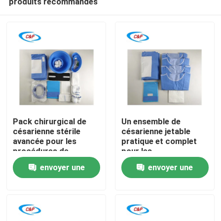
produits recommandés
Pack chirurgical de
Un ensemble de
césarienne stérile
césarienne jetable
avancée pour les
pratique et complet
procédures de
pour les
À la maison
césarienne
professionnels de la
envoyer une
envoyer une
santé
Produits
demande
demande
Vidéos