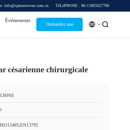
que. info@cpnonwoven.com.cn
TéLéPHONE : 86-13965027700
Événements


Demandez une
citation
par césarienne chirurgicale
 CHINE
P
ISO13485,EN13795