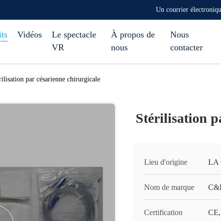
Un courrier électroni
ts
Vidéos
Le spectacle
À propos de
Nous
VR
nous
contacter
rilisation par césarienne chirurgicale
Stérilisation 
Lieu d'origine
LA
Nom de marque
C&
Certification
CE,