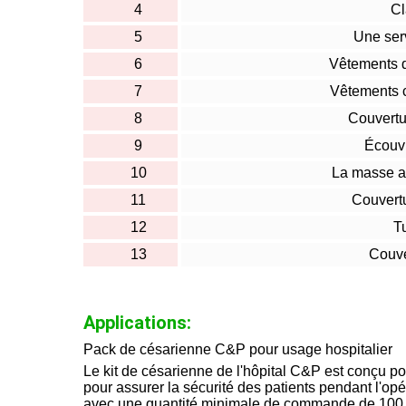
4
Cl
5
Une ser
6
Vêtements d
7
Vêtements c
8
Couvertu
9
Écouv
10
La masse a
11
Couvert
12
T
13
Couve
Applications:
Pack de césarienne C&P pour usage hospitalier
Le kit de césarienne de l'hôpital C&P est conçu pou
pour assurer la sécurité des patients pendant l'op
avec une quantité minimale de commande de 100.