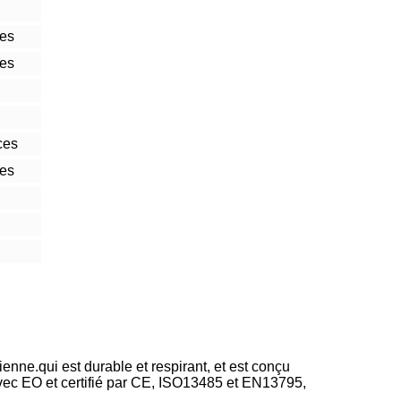
ces
ces
ces
ces
enne.qui est durable et respirant, et est conçu
 avec EO et certifié par CE, ISO13485 et EN13795,