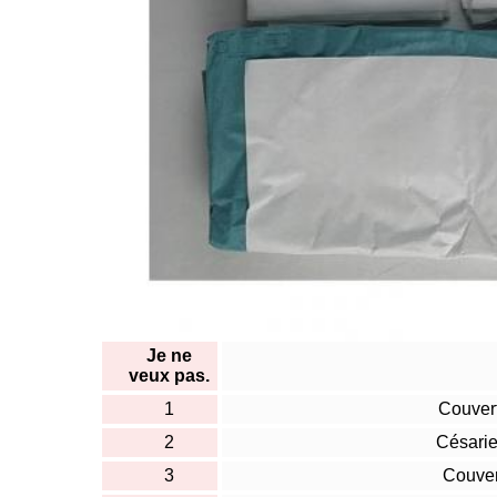
Je ne
veux pas.
1
Couver
2
Césari
3
Couver