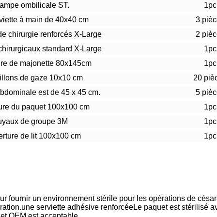
ampe ombilicale ST.
1pc
viette à main de 40x40 cm
3 piè
e chirurgie renforcés X-Large
2 piè
hirurgicaux standard X-Large
1pc
re de majonette 80x145cm
1pc
illons de gaze 10x10 cm
20 piè
bdominale est de 45 x 45 cm.
5 piè
ure du paquet 100x100 cm
1pc
uyaux de groupe 3M
1pc
rture de lit 100x100 cm
1pc
r fournir un environnement stérile pour les opérations de césari
ération.une serviette adhésive renforcéeLe paquet est stérilisé
et OEM est acceptable.