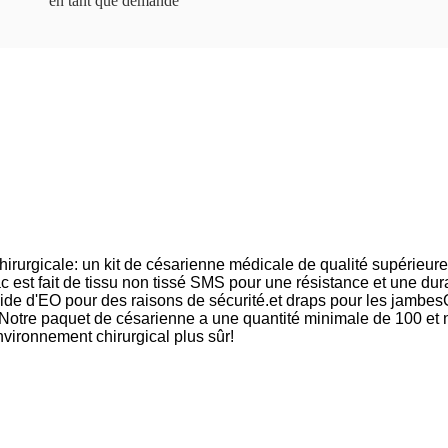
en tant que demande
chirurgicale: un kit de césarienne médicale de qualité supérieure
c est fait de tissu non tissé SMS pour une résistance et une durab
 l'aide d'EO pour des raisons de sécurité.et draps pour les jam
e.Notre paquet de césarienne a une quantité minimale de 100
vironnement chirurgical plus sûr!