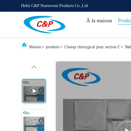
Hefei C&P Nonwoven Products Co.,Ltd
À la maison
Produi
Maison
>
produits
>
Champ chirurgical pour section C
>
Sté