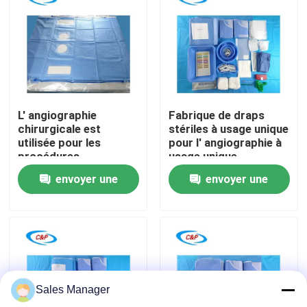
Le spectacle VR
À propos de nous
L' angiographie
Fabrique de draps
Visite de l'usine
chirurgicale est
stériles à usage unique
utilisée pour les
pour l' angiographie à
procédures
usage unique
Contrôle de la qualité
angiographiques.
envoyer une
envoyer une
demande
demande
Nous contacter
Nouvelles
Sales Manager
Les affaires