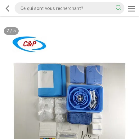
2
/
5