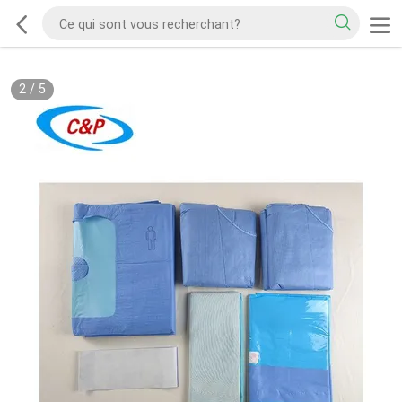
2
/
5