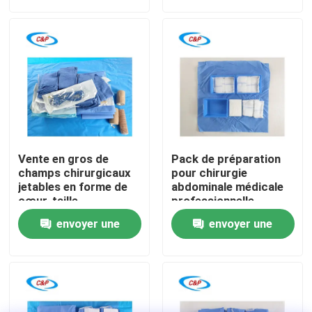
demande
demande
Le spectacle VR
À propos de nous
Visite de l'usine
Vente en gros de
Pack de préparation
Contrôle de la qualité
champs chirurgicaux
pour chirurgie
jetables en forme de
abdominale médicale
cœur, taille
professionnelle
personnalisée, pour
Fabricant certifié CE
Nous contacter
envoyer une
envoyer une
chirurgie
cardiovasculaire
demande
demande
Nouvelles
Les affaires