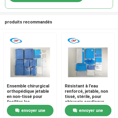
produits recommandés
À la maison
Ensemble chirurgical
Résistant à l'eau
orthopédique jetable
renforcé, jetable, non
en non-tissé pour
tissé, stérile, pour
Produits
faciliter les
chirurgie cardiaque,
procédures
kit de drapes pour
envoyer une
envoyer une
orthopédiques sûres
chirurgie cardiaque
Vidéos