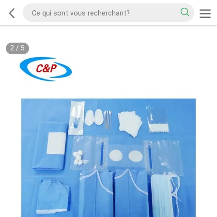
2
/
5