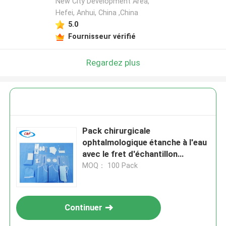
New City Development Area,
Hefei, Anhui, China ,China
5.0
Fournisseur vérifié
Regardez plus
Pack chirurgicale
ophtalmologique étanche à l'eau
avec le fret d'échantillon
collecté
MOQ： 100 Pack
Continuer