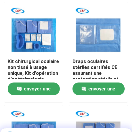
Le spectacle VR
À propos de nous
Visite de l'usine
Kit chirurgical oculaire
Draps oculaires
non tissé à usage
stériles certifiés CE
Contrôle de la qualité
unique, Kit d'opération
assurant une
d'ophtalmologie
protection stérile et
stérile pour hôpital
une opération pratique
envoyer une
envoyer une
ophtalmique
Nous contacter
demande
demande
Nouvelles
Les affaires