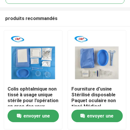
produits recommandés
Colis ophtalmique non
Fourniture d'usine
À la maison
tissé à usage unique
Stérilisé disposable
stérile pour l'opération
Paquet oculaire non
en gros des yeux
tissé Médical
Produits
Ophthalmic Drapeau
envoyer une
envoyer une
chirurgical
demande
demande
Vidéos