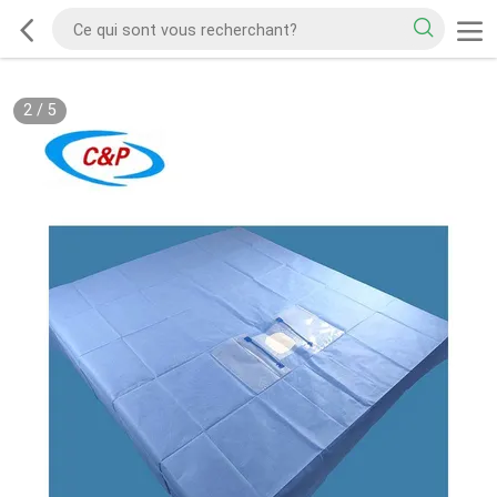
2
/
5