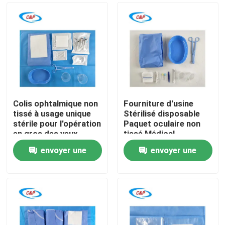
Colis ophtalmique non
Fourniture d'usine
tissé à usage unique
Stérilisé disposable
stérile pour l'opération
Paquet oculaire non
en gros des yeux
tissé Médical
Ophthalmic Drapeau
envoyer une
envoyer une
chirurgical
À la maison
demande
demande
Produits
Vidéos