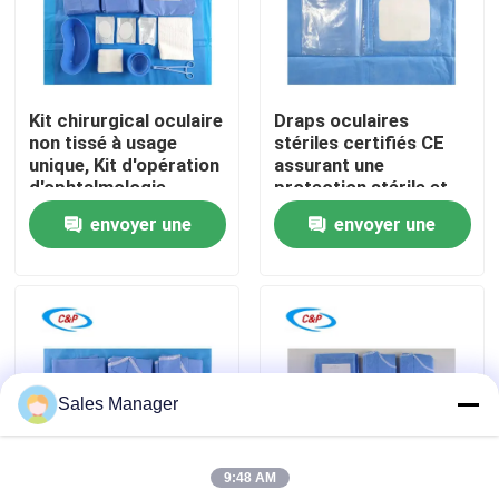
Le spectacle VR
Kit chirurgical oculaire
Draps oculaires
À propos de nous
non tissé à usage
stériles certifiés CE
unique, Kit d'opération
assurant une
d'ophtalmologie
protection stérile et
Visite de l'usine
stérile pour hôpital
une opération pratique
envoyer une
envoyer une
ophtalmique
demande
demande
Contrôle de la qualité
Nous contacter
Sales Manager
Nouvelles
9:48 AM
Les affaires