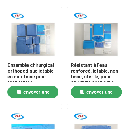
Ensemble chirurgical
Résistant à l'eau
orthopédique jetable
renforcé, jetable, non
en non-tissé pour
tissé, stérile, pour
faciliter les
chirurgie cardiaque,
procédures
kit de drapes pour
À la maison
envoyer une
envoyer une
orthopédiques sûres
chirurgie cardiaque
demande
demande
Produits
Vidéos