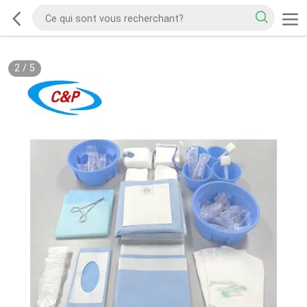
2
/
5