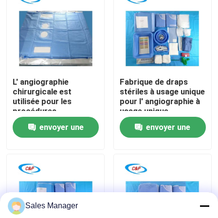
Le spectacle VR
À propos de nous
L' angiographie
Fabrique de draps
Visite de l'usine
chirurgicale est
stériles à usage unique
utilisée pour les
pour l' angiographie à
procédures
usage unique
Contrôle de la qualité
angiographiques.
envoyer une
envoyer une
demande
demande
Nous contacter
Nouvelles
Sales Manager
Les affaires