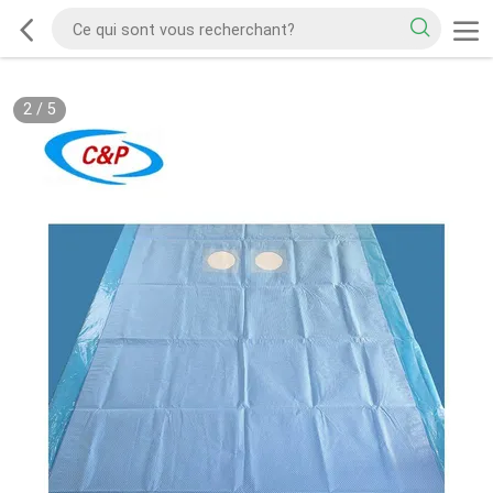
2
/
5