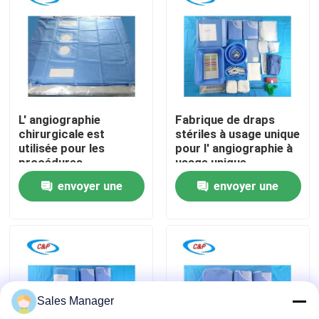
Le spectacle VR
À propos de nous
L' angiographie
Fabrique de draps
Visite de l'usine
chirurgicale est
stériles à usage unique
utilisée pour les
pour l' angiographie à
procédures
usage unique
Contrôle de la qualité
angiographiques.
envoyer une
envoyer une
demande
demande
Nous contacter
Nouvelles
Sales Manager
Les affaires