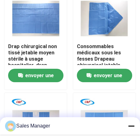
Le spectacle VR
À propos de nous
Drap chirurgical non
Consommables
tissé jetable moyen
médicaux sous les
Visite de l'usine
stérile à usage
fesses Drapeau
hospitalier, drap
chirurgical jetable
chirurgical anti-liquide
pour obstétrique et
envoyer une
envoyer une
Contrôle de la qualité
gynécologie
demande
demande
Nous contacter
Nouvelles
Sales Manager
Les affaires