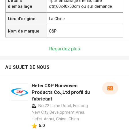
Détails
1pc/ emballage stérile, taille
d'emballage
ctn:60x40x50cm ou sur demande
Lieu d'origine
La Chine
Nom de marque
C&P
Regardez plus
AU SUJET DE NOUS
Hefei C&P Nonwoven
Products Co.,Ltd profil du
fabricant
No.22 Laihe Road, Feidong
New City Development Area,
Hefei, Anhui, China ,China
5.0