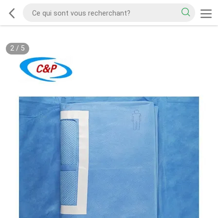
2
/
5