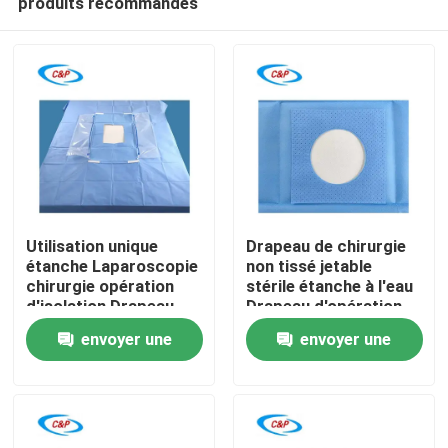
produits recommandés
Utilisation unique
Drapeau de chirurgie
étanche Laparoscopie
non tissé jetable
chirurgie opération
stérile étanche à l'eau
d'isolation Drapeau
Drapeau d'opération
À la maison
pour salle d'opération
chirurgicale
envoyer une
envoyer une
de l'hôpital
hospitalier
Produits
demande
demande
Vidéos