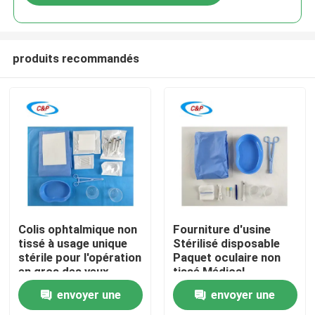
produits recommandés
À la maison
Colis ophtalmique non
Fourniture d'usine
tissé à usage unique
Stérilisé disposable
stérile pour l'opération
Paquet oculaire non
Produits
en gros des yeux
tissé Médical
Ophthalmic Drapeau
envoyer une
envoyer une
chirurgical
Vidéos