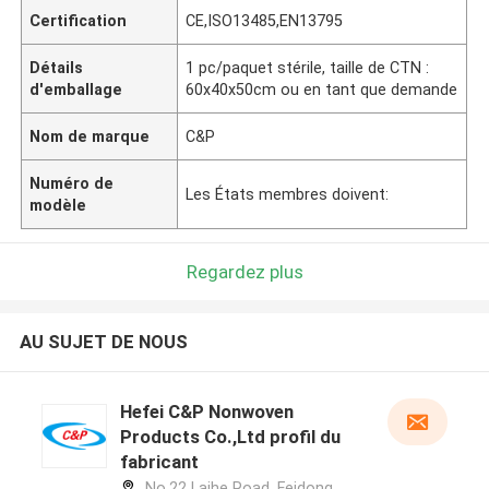
Certification
CE,ISO13485,EN13795
Détails
1 pc/paquet stérile, taille de CTN :
d'emballage
60x40x50cm ou en tant que demande
Nom de marque
C&P
Numéro de
Les États membres doivent:
modèle
Regardez plus
AU SUJET DE NOUS
Hefei C&P Nonwoven
Products Co.,Ltd profil du
fabricant
No.22 Laihe Road, Feidong