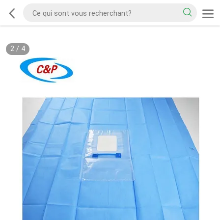
2
/
4