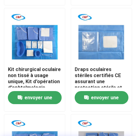
demande
demande
Le spectacle VR
À propos de nous
Visite de l'usine
Kit chirurgical oculaire
Draps oculaires
Contrôle de la qualité
non tissé à usage
stériles certifiés CE
unique, Kit d'opération
assurant une
d'ophtalmologie
protection stérile et
stérile pour hôpital
une opération pratique
Nous contacter
envoyer une
envoyer une
ophtalmique
demande
demande
Nouvelles
Les affaires