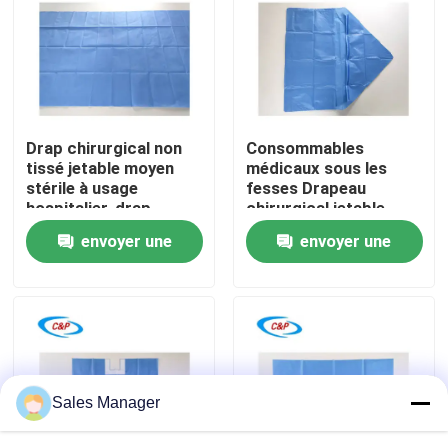
Le spectacle VR
À propos de nous
Drap chirurgical non
Consommables
tissé jetable moyen
médicaux sous les
Visite de l'usine
stérile à usage
fesses Drapeau
hospitalier, drap
chirurgical jetable
chirurgical anti-liquide
pour obstétrique et
envoyer une
envoyer une
Contrôle de la qualité
gynécologie
demande
demande
Nous contacter
Nouvelles
Sales Manager
Les affaires