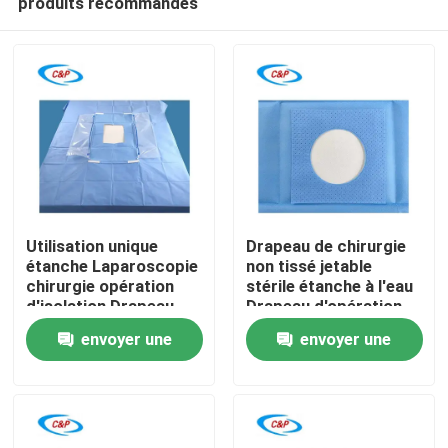
produits recommandés
Utilisation unique
Drapeau de chirurgie
étanche Laparoscopie
non tissé jetable
chirurgie opération
stérile étanche à l'eau
d'isolation Drapeau
Drapeau d'opération
À la maison
pour salle d'opération
chirurgicale
envoyer une
envoyer une
de l'hôpital
hospitalier
Produits
demande
demande
Vidéos