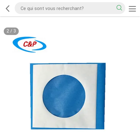
2
/
3