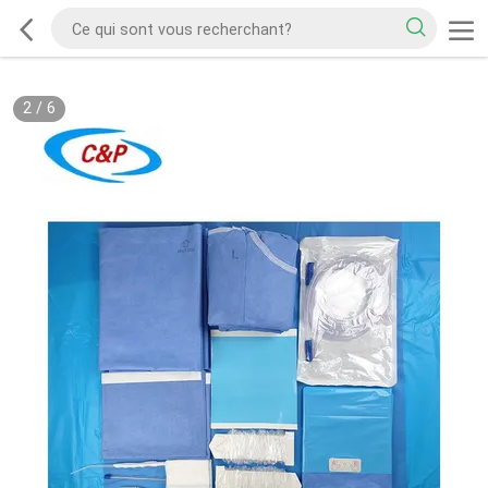
2
/
6