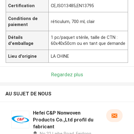
Certification
CE,ISO13485,EN13795
Conditions de
réticulum, 700 ml, clair
paiement
Détails
1 pc/paquet stérile, taille de CTN :
d'emballage
60x40x50cm ou en tant que demande
Lieu d'origine
LA CHINE
Regardez plus
AU SUJET DE NOUS
Hefei C&P Nonwoven
Products Co.,Ltd profil du
fabricant
No.22 Laihe Road, Feidong