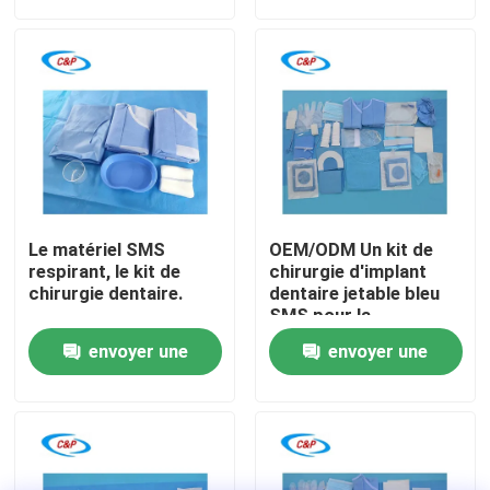
demande
demande
Le spectacle VR
À propos de nous
Visite de l'usine
Le matériel SMS
OEM/ODM Un kit de
Contrôle de la qualité
respirant, le kit de
chirurgie d'implant
chirurgie dentaire.
dentaire jetable bleu
SMS pour la
résistance aux fluides
Nous contacter
envoyer une
envoyer une
demande
demande
Nouvelles
Les affaires