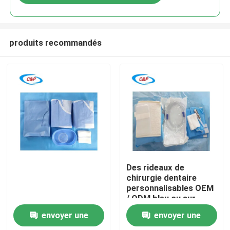
produits recommandés
À la maison
Des rideaux de
chirurgie dentaire
personnalisables OEM
Produits
/ ODM bleu ou sur
demande du client
envoyer une
envoyer une
Vidéos