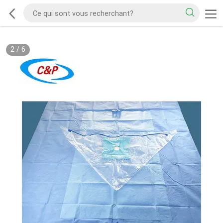
2
/
6