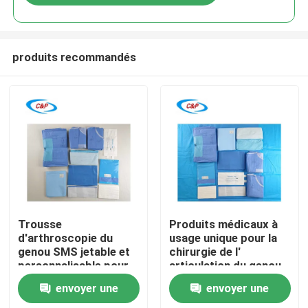
produits recommandés
À la maison
Trousse
Produits médicaux à
d'arthroscopie du
usage unique pour la
genou SMS jetable et
chirurgie de l'
Produits
personnalisable pour
articulation du genou
l'efficacité en salle
avec CE ISO13485
envoyer une
envoyer une
d'opération
Approuvé
Vidéos