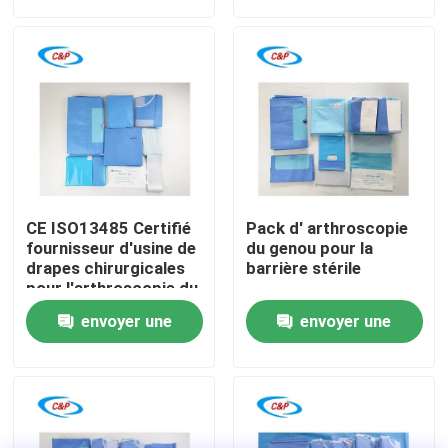
demande
demande
Le spectacle VR
À propos de nous
Visite de l'usine
CE ISO13485 Certifié
Pack d' arthroscopie
Contrôle de la qualité
fournisseur d'usine de
du genou pour la
drapes chirurgicales
barrière stérile
pour l'arthroscopie du
genou
Nous contacter
envoyer une
envoyer une
demande
demande
Nouvelles
Les affaires