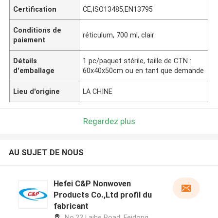
Certification
CE,ISO13485,EN13795
Conditions de
réticulum, 700 ml, clair
paiement
Détails
1 pc/paquet stérile, taille de CTN :
d'emballage
60x40x50cm ou en tant que demande
Lieu d'origine
LA CHINE
Regardez plus
AU SUJET DE NOUS
Hefei C&P Nonwoven
Products Co.,Ltd profil du
fabricant
No.22 Laihe Road, Feidong