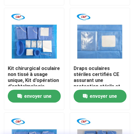
demande
demande
Le spectacle VR
À propos de nous
Visite de l'usine
Kit chirurgical oculaire
Draps oculaires
Contrôle de la qualité
non tissé à usage
stériles certifiés CE
unique, Kit d'opération
assurant une
d'ophtalmologie
protection stérile et
stérile pour hôpital
une opération pratique
Nous contacter
envoyer une
envoyer une
ophtalmique
demande
demande
Nouvelles
Les affaires