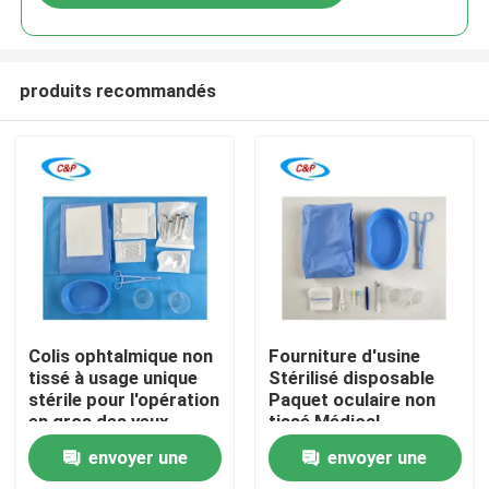
produits recommandés
À la maison
Colis ophtalmique non
Fourniture d'usine
tissé à usage unique
Stérilisé disposable
stérile pour l'opération
Paquet oculaire non
Produits
en gros des yeux
tissé Médical
Ophthalmic Drapeau
envoyer une
envoyer une
chirurgical
Vidéos