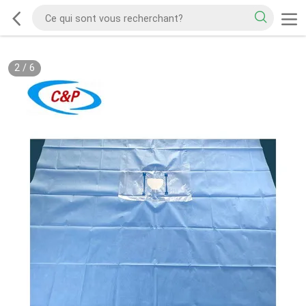
2
/
6