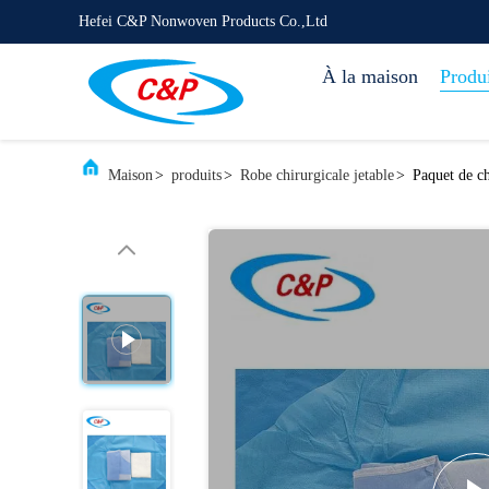
Hefei C&P Nonwoven Products Co.,Ltd
À la maison
Produi
Maison
>
produits
>
Robe chirurgicale jetable
>
Paquet de ch