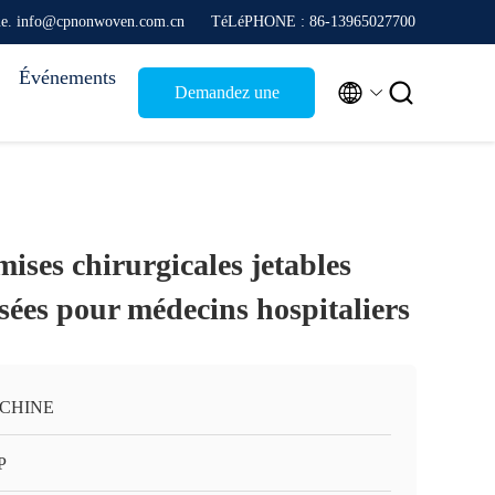
que. info@cpnonwoven.com.cn
TéLéPHONE : 86-13965027700
Événements


Demandez une
citation
ises chirurgicales jetables
issées pour médecins hospitaliers
 CHINE
P