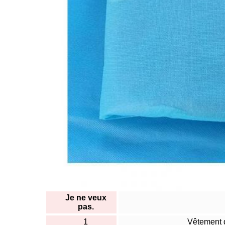
Je ne veux
pas.
1
Vêtement d