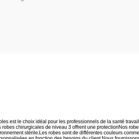
es est le choix idéal pour les professionnels de la santé travai
 robes chirurgicales de niveau 3 offrent une protectionNos robe
vironnement stérile.Les robes sont de différentes couleurs comm
rsonnalisées en fonction des besoins du client.Nous fournissons