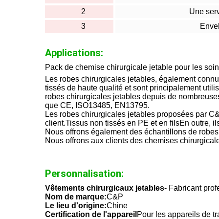
2
Une serv
3
Enve
Applications:
Pack de chemise chirurgicale jetable pour les so
Les robes chirurgicales jetables, également connu
tissés de haute qualité et sont principalement uti
robes chirurgicales jetables depuis de nombreuses
que CE, ISO13485, EN13795.
Les robes chirurgicales jetables proposées par C&P
client.Tissus non tissés en PE et en filsEn outre, ils
Nous offrons également des échantillons de robes ch
Nous offrons aux clients des chemises chirurgicales
Personnalisation:
Vêtements chirurgicaux jetables
- Fabricant pro
Nom de marque:
C&P
Le lieu d'origine:
Chine
Certification de l'appareil
Pour les appareils de t