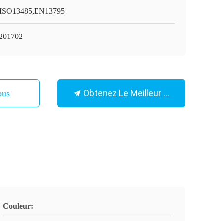
ISO13485,EN13795
201702
Obtenez Le Meilleur Prix
ous
Couleur: