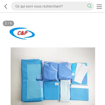
2
/
6