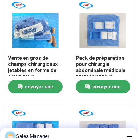
Le spectacle VR
À propos de nous
Visite de l'usine
Vente en gros de
Pack de préparation
champs chirurgicaux
pour chirurgie
jetables en forme de
abdominale médicale
Contrôle de la qualité
cœur, taille
professionnelle
personnalisée, pour
Fabricant certifié CE
envoyer une
envoyer une
chirurgie
cardiovasculaire
Nous contacter
demande
demande
Nouvelles
Les affaires
Sales Manager