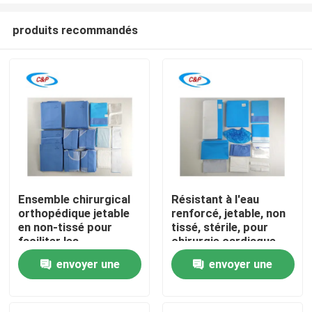
produits recommandés
Ensemble chirurgical
Résistant à l'eau
orthopédique jetable
renforcé, jetable, non
À la maison
en non-tissé pour
tissé, stérile, pour
faciliter les
chirurgie cardiaque,
procédures
kit de drapes pour
envoyer une
envoyer une
Produits
orthopédiques sûres
chirurgie cardiaque
demande
demande
Vidéos