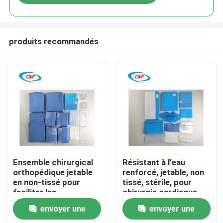
produits recommandés
À la maison
Ensemble chirurgical
Résistant à l'eau
orthopédique jetable
renforcé, jetable, non
en non-tissé pour
tissé, stérile, pour
Produits
faciliter les
chirurgie cardiaque,
procédures
kit de drapes pour
envoyer une
envoyer une
orthopédiques sûres
chirurgie cardiaque
Vidéos