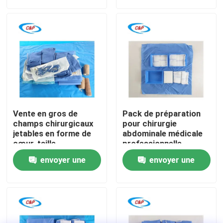
demande
demande
Le spectacle VR
À propos de nous
Visite de l'usine
Vente en gros de
Pack de préparation
Contrôle de la qualité
champs chirurgicaux
pour chirurgie
jetables en forme de
abdominale médicale
cœur, taille
professionnelle
personnalisée, pour
Fabricant certifié CE
Nous contacter
envoyer une
envoyer une
chirurgie
cardiovasculaire
demande
demande
Nouvelles
Les affaires