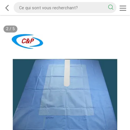
2
/
5