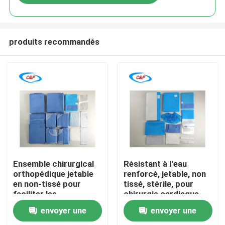
produits recommandés
À la maison
Ensemble chirurgical
Résistant à l'eau
orthopédique jetable
renforcé, jetable, non
en non-tissé pour
tissé, stérile, pour
Produits
faciliter les
chirurgie cardiaque,
procédures
kit de drapes pour
envoyer une
envoyer une
orthopédiques sûres
chirurgie cardiaque
Vidéos