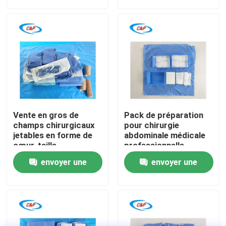
demande
demande
Le spectacle VR
À propos de nous
Visite de l'usine
Vente en gros de
Pack de préparation
Contrôle de la qualité
champs chirurgicaux
pour chirurgie
jetables en forme de
abdominale médicale
cœur, taille
professionnelle
personnalisée, pour
Fabricant certifié CE
Nous contacter
envoyer une
envoyer une
chirurgie
cardiovasculaire
demande
demande
Nouvelles
Les affaires