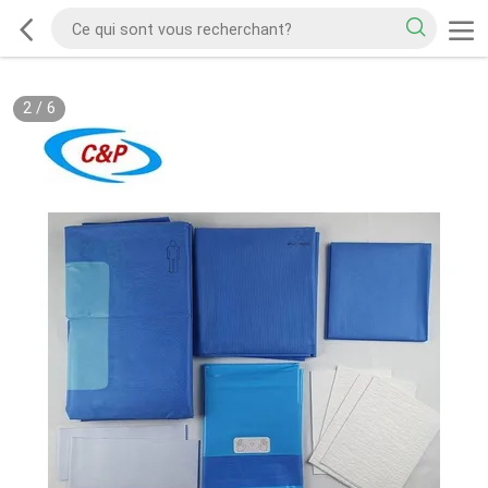
2
/
6