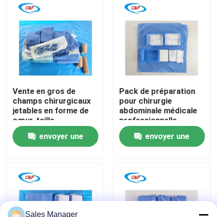
Le spectacle VR
À propos de nous
Visite de l'usine
Vente en gros de
Pack de préparation
champs chirurgicaux
pour chirurgie
jetables en forme de
abdominale médicale
Contrôle de la qualité
cœur, taille
professionnelle
personnalisée, pour
Fabricant certifié CE
envoyer une
envoyer une
chirurgie
cardiovasculaire
Nous contacter
demande
demande
Nouvelles
Les affaires
Sales Manager