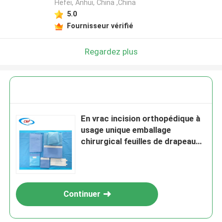
Hefei, Anhui, China ,China
5.0
Fournisseur vérifié
Regardez plus
En vrac incision orthopédique à
usage unique emballage
chirurgical feuilles de drapeau
PP PE matériau
Continuer