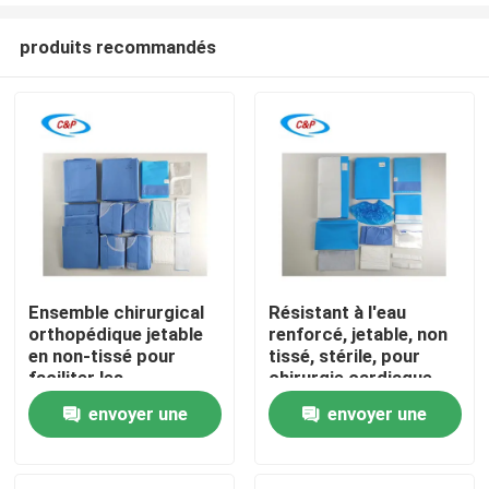
produits recommandés
Ensemble chirurgical
Résistant à l'eau
orthopédique jetable
renforcé, jetable, non
À la maison
en non-tissé pour
tissé, stérile, pour
faciliter les
chirurgie cardiaque,
procédures
kit de drapes pour
envoyer une
envoyer une
Produits
orthopédiques sûres
chirurgie cardiaque
demande
demande
Vidéos