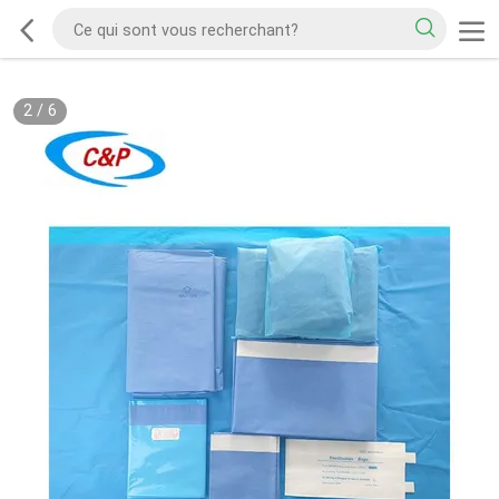
2
/
6