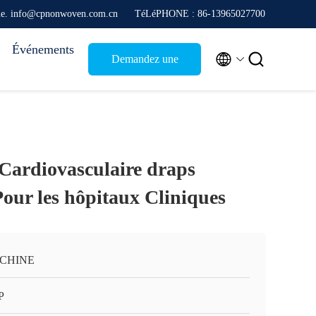
que. info@cpnonwoven.com.cn
TéLéPHONE : 86-13965027700
Événements


Demandez une
citation
ardiovasculaire draps
our les hôpitaux Cliniques
 CHINE
P