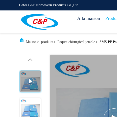
Hefei C&P Nonwoven Products Co.,Ltd
À la maison
Produi
Maison
>
produits
>
Paquet chirurgical jetable
>
SMS PP Pack