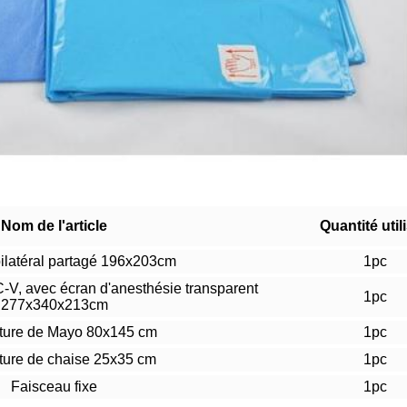
Nom de l'article
Quantité util
ilatéral partagé 196x203cm
1pc
-V, avec écran d'anesthésie transparent
1pc
277x340x213cm
ture de Mayo 80x145 cm
1pc
ture de chaise 25x35 cm
1pc
Faisceau fixe
1pc