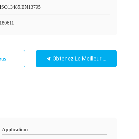
ISO13485,EN13795
180611
Obtenez Le Meilleur Prix
ous
Application: