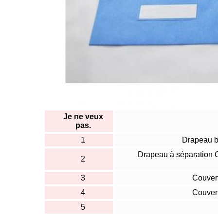
Je ne veux
pas.
1
Drapeau b
Drapeau à séparation C
2
3
Couver
4
Couver
5