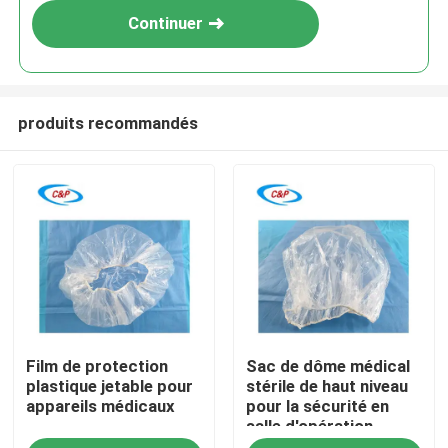
Continuer
produits recommandés
À la maison
Film de protection
Sac de dôme médical
Produits
plastique jetable pour
stérile de haut niveau
appareils médicaux
pour la sécurité en
salle d'opération
Vidéos