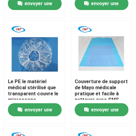
envoyer une
envoyer une
demande
demande
Le spectacle VR
À propos de nous
Visite de l'usine
Contrôle de la qualité
Le PE le matériel
Couverture de support
médical stérilisé que
de Mayo médicale
transparent couvre le
pratique et facile à
Nous contacter
microscope
nettoyer avec SMS
chirurgical drape
renforcé
envoyer une
envoyer une
Nouvelles
demande
demande
Les affaires