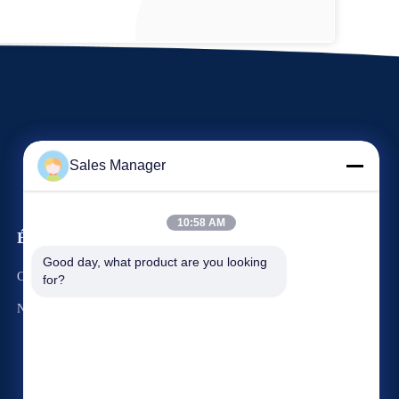
Sales Manager
10:58 AM
Événements
Demandez une citation
Good day, what product are you looking 
Cas
for?
Téléphone : 86-13965027700
Nouvelles
Fax : 86-551-67709567


