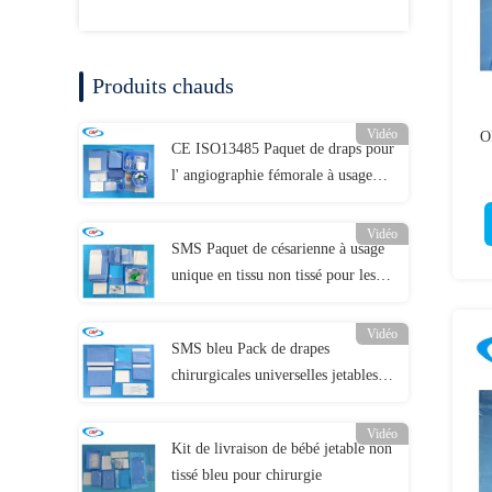
Produits chauds
Vidéo
O
CE ISO13485 Paquet de draps pour
l' angiographie fémorale à usage
unique Paquet individuel
Vidéo
SMS Paquet de césarienne à usage
unique en tissu non tissé pour les
interventions chirurgicales
Vidéo
SMS bleu Pack de drapes
chirurgicales universelles jetables
pour les hôpitaux
Vidéo
Kit de livraison de bébé jetable non
tissé bleu pour chirurgie