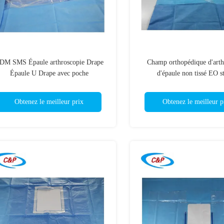
DM SMS Épaule arthroscopie Drape
Champ orthopédique d'arth
Épaule U Drape avec poche
d'épaule non tissé EO st
Obtenez le meilleur prix
Obtenez le meilleur p