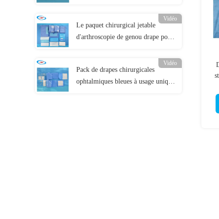
Vidéo
Le paquet chirurgical jetable
d'arthroscopie de genou drape pour
la salle d'opération
Vidéo
D
Pack de drapes chirurgicales
s
ophtalmiques bleues à usage unique
haute performance ODM/OEM
pour les procédures oculaires