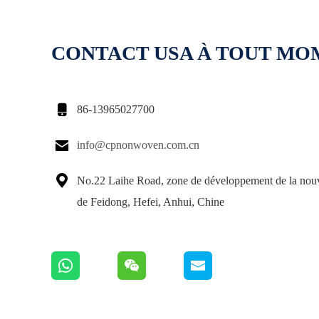
CONTACT USA À TOUT M

86-13965027700

info@cpnonwoven.com.cn

No.22 Laihe Road, zone de développement de la nouve
de Feidong, Hefei, Anhui, Chine