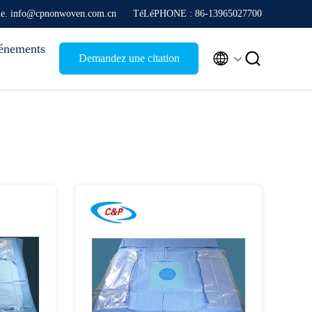
que. info@cpnonwoven.com.cn
TéLéPHONE : 86-13965027700
énements


Demandez une citation