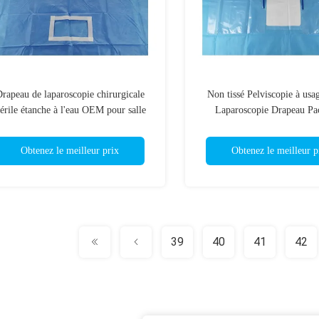
rapeau de laparoscopie chirurgicale
Non tissé Pelviscopie à usa
térile étanche à l'eau OEM pour salle
Laparoscopie Drapeau Pa
d'opération
Obtenez le meilleur prix
Obtenez le meilleur p
39
40
41
42