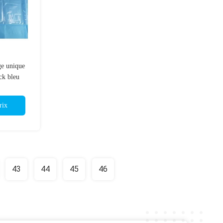
ge unique
ck bleu
rix
43
44
45
46