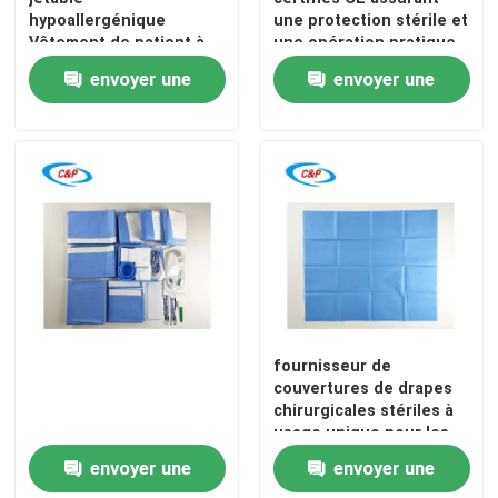
hypoallergénique
une protection stérile et
Vêtement de patient à
une opération pratique
usage unique
envoyer une
envoyer une
demande
demande
À la maison
fournisseur de
couvertures de drapes
chirurgicales stériles à
Produits
usage unique pour les
salles d'opération
envoyer une
envoyer une
médicales
Vidéos