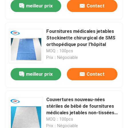
meilleur prix
Contact
Fournitures médicales jetables
Stockinette chirurgical de SMS
orthopédique pour l'hôpital
MOQ：100pcs
Prix：Négociable
meilleur prix
Contact
À la maison
Couvertures nouveau-nées
stériles de bébé de fournitures
Produits
médicales jetables non-tissées
de Spunlace
MOQ：100pcs
Vidéos
Prix：Négociable