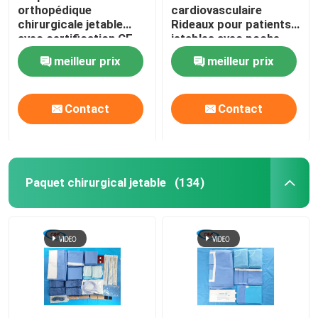
orthopédique
cardiovasculaire
chirurgicale jetable
Rideaux pour patients
avec certification CE
jetables avec poche
ISO13485
meilleur prix
meilleur prix
Contact
Contact
Paquet chirurgical jetable
(134)