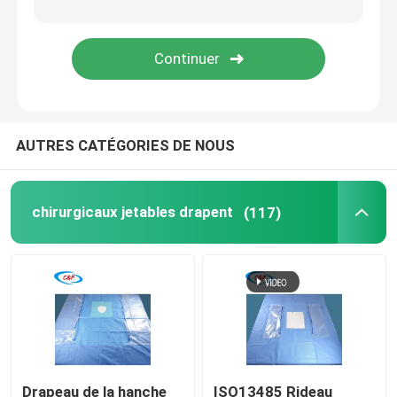
Kit de livraison de bébé
Drapeau chirurgical ophtalmique
AUTRES CATÉGORIES DE NOUS
L'Arthroscopy de genou drapent
Rideaux de chirurgie dentaire
chirurgicaux jetables drapent
(117)
Couvertures stériles d'équipements médicaux
Équipement de protection médicale
Fournitures médicales jetables
Drapeau de la hanche
ISO13485 Rideau