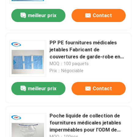
meilleur prix
Contact
Le spectacle VR
À propos de nous
PP PE fournitures médicales
jetables Fabricant de
Visite de l'usine
couvertures de garde-robe en
provenance de Chine
MOQ：100 paquets
Prix：Négociable
Contrôle de la qualité
meilleur prix
Contact
Nous contacter
Nouvelles
Poche liquide de collection de
fournitures médicales jetables
imperméables pour l'ODM de
Les affaires
clinique
MOQ：100pcs