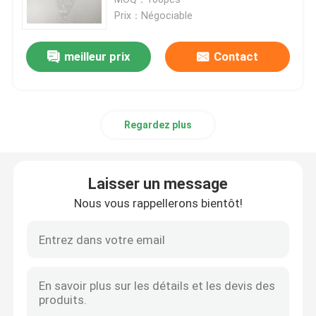
Prix：Négociable
Demandez un devis
meilleur prix
Contact
chirurgicaux jetables drapent
Regardez plus
Paquet chirurgical jetable
Robe chirurgicale jetable
Laisser un message
Nous vous rappellerons bientôt!
La chirurgie générale drapent le paquet
L'angiographie drapent le paquet
Champ chirurgical pour section C